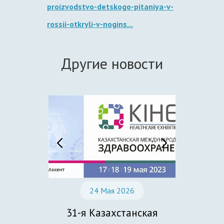
proizvodstvo-detskogo-pitaniya-v-
rossii-otkryli-v-nogins...
Другие новости
2
24 Мая 2026
2
31-я Казахстанская
24-я 