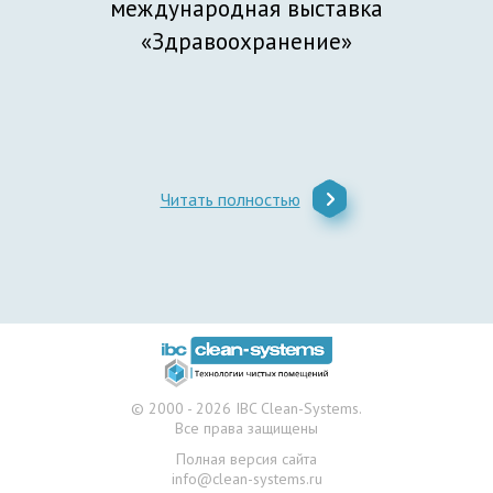
международная выставка
выстав
«Здравоохранение»
Эк
Читать полностью
Читат
© 2000 - 2026 IBC Clean-Systems.
Все права защищены
Полная версия сайта
info@clean-systems.ru